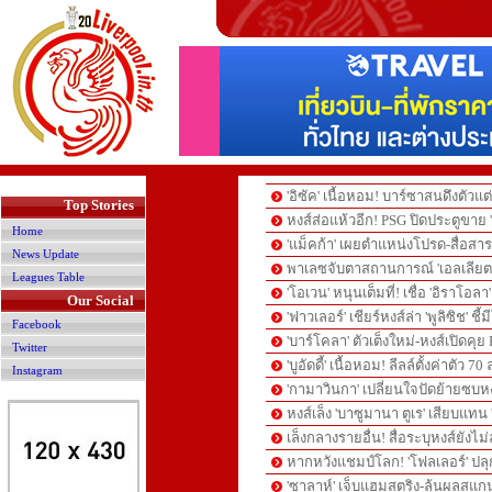
>
'อิซัค' เนื้อหอม! บาร์ซาสนดึงตัวแ
Top Stories
หงส์ส่อแห้วอีก! PSG ปิดประตูขาย '
Home
'แม็คก้า' เผยตำแหน่งโปรด-สื่อสารช
News Update
พาเลซจับตาสถานการณ์ 'เอลเลียตต
Leagues Table
'โอเวน' หนุนเต็มที่! เชื่อ 'อิราโอล
Our Social
'ฟาวเลอร์' เชียร์หงส์ล่า 'พูลิซิช' ช
Facebook
'บาร์โคลา' ตัวเต็งใหม่-หงส์เปิดคุย
Twitter
'บูอัดดี้' เนื้อหอม! ลีลล์ตั้งค่าตัว 
Instagram
'กามาวินกา' เปลี่ยนใจปัดย้ายซบ
หงส์เล็ง 'บาซูมานา ตูเร' เสียบแทน '
เล็งกลางรายอื่น! สื่อระบุหงส์ยังไม่ล
หากหวังแชมป์โลก! 'โฟลเลอร์' ปลุก 
'ซาลาห์' เจ็บแฮมสตริง-ลุ้นผลสแก