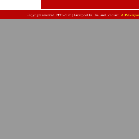
Copyright reserved 1999-2026 | Liverpool In Thailand | contact :
ADSliverpo