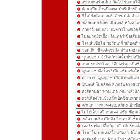
สาเหตุฟอร์มเด่น! 'กัคโป' รับเล่นใ
บ่อนชูปืนเต็งหนึ่งแชมป์พรีเมียร์ลี
'ริโอ' ยังมีอนาคต! 'เคียซา' ส่ออำ
'ชล็อตเทอร์เบ็ค' เมินหงส์-หวังตา
'อายารี' ตอบเอง! ปมข่าวโยงลิเวอร
ไม่อยากยืดเยื้อ! 'อินเตอร์' ขีดเส้น
'โจนส์' เชื่อไม่ 'วอร์ตัน' ก็ 'สก็อต
'วอดเดิล' ชี้หงส์ควรดึง 'ฟาน เดอ 
'มูนญอซ' แข้งใหม่หงส์เจ็บซ้ำส่
เกมแรกอิราโอลา! ลิเวอร์พูล เปิดซีซ
'มูนญอซ' คือใคร? เปิดแฟ้มแข้งให
ทางการ! 'มูนญอซ' เปิดตัวหงส์แด
'มินเตห์' โผล่ลิสต์-ลิเวอร์พูลวา
หงส์หวนล่า 'ฟาน เดอ เฟน' หลังน
หงส์เสี่ยงไร้แข้งหลักเปิดซีซั่นห
'ตรินเกา' มาแรง-เอเยนต์ดังแย้มข้
ไม่ได้เจ็บ! สวีเดนแจง 'อิซัค' ซ้อมเ
เรอัล มาดริด เปิดตัว 'โกนาเต้' เซ
'เจอร์ราร์ด' ปลื้ม 'บูอาดี' -เชียร์ห
'โรมาโน่' เผยหงส์โดนปัดล่า 'ดิโอม
หงส์จ่อยื่น 100 ล้านยูโรล่า 'ดิโอมอ