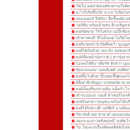
'กัคโป' เผยสวดมนต์ช่วยรวมใจดัตช์-
อะไรก็เกิดขึ้นได้! 'มาเน่' ไม่ปิดโอ
'เคลเลเฮอร์' รีเทิร์น? สื่อชี้หงส์อ
'วอร์ตัน' พร้อมย้ายซบ-ลิเวอร์พูลเร่
หงส์ปัดขาย 'โซโบซไล' แม้บิ๊กทีมรุม
เข้าทางหงส์! 'ดิโอม็องเด' ไม่ปิดโอ
หงส์ปาดหน้านิวปิดดีลคว้า 'มูนญอซ
หงส์ได้เงินด้วย! 'คลาร์ก' จ่อซบดาร
หงส์เดินหน้าจ่อกวาด 2 ดาวรุ่งจากเ
ไมเคยได้ยิน! 'เพียร์ซ' ดับข่าว 'นูนเ
ซ้อมก่อนเลย! 'เอลเลียตต์' เร่งฟิต
หงส์ยิ้มไปด้วย! บิ๊กแซมชี้ฟุตบอลโล
ผีตั้งค่าฉีกสัญญา 'แรชฟอร์ด' 40 ล
หงส์เล็งเสริมกลางเพิ่ม-'แม็คก้า,โ
เข้าระบบแน่! 'เจมส์' ทำเซอร์ไพรส
หงส์จับตาดาวรุ่งอุซเบ-พร้อมได้เปรี
หงส์ได้รับข่าวดี! 'เอกิติเก้' อาจ
'ริชาร์ดส์' เผย 'ซาลาห์' เคยบอกเ
แผนระยะยาวหลังพ่อหมี! หงส์คว้าป
'โม' โดนจวกเรื่องทัศนคติหลังไม่