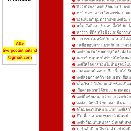
JK โพสต์ถึง 'ดิอาซ' สุดอบอุ่นหลั
'ฮิวจ์ส' จ่อลาหงส์! สื่อเผยเตรียม
'หงส์' จ่อชวด 'นิว โอเดการ์ด' นักเ
'เอลเลียตต์' อุ้มทารกแฟนหงส์วัย 
'แม็ค อัลลิสเตอร์' มอบเสื้อให้ JK
'คาร์รา' ชี้ดีล 'ดิโอม็องเด' คือก
อาการชาไม่หนัก! 'ฟาน ไดค์' โล่งล
กุนซือชอบมาก! เปรสตันสนร่วมวงย
หงส์หวนสน 'เชลเดอรุป' หลังฟอร์
'เคราช์' หนุนหงส์คว้า "ดิโอม็องเด
หงส์ให้โอกาส 'เอ็นโยนี' พิสูจน์ใน
สกอตแลนด์เจอบราซิล! 'ร็อบโบ้' รับ
หงส์สอบถามคว้า 'เอ็นเมชา' เสือเหล
'เอ็ดเวิร์ดส์' ไม่ยอมแพ้! พร้อมเปิ
เสียดายพลาดได้ตัว! JK เผยเคยอยาก
หงส์ยื่นข้อเสนอคว้าดาวรุ่งจอร์เจีย-จ
หงส์-สาลิกา-ไก่ รุมแย่ง 'สมิต' ดาวร
ดิโอม็องเด้เป้าหมายแรก! หงส์เลิก
'ดิโอม็องเด' ตกลงซบหงส์-เดินหน้าล่
หงส์พร้อมเดินหน้าล่า 'มินเตห์' แทน
'บาร์นส์' เตือน 'อิราโอล่า' อย่าค