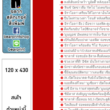
หงส์เดินหน้าคว้า 'บูอัดดี้' หลังบอล
'ลินช์' ปัดข่าวลือ 'กัคโป' ไม่เคย
'อิราโอลา' เตรียมให้โอกาส 'เอ็นโด' 
ปืนโผล่ร่วมวงล่า 'โจนส์' หลังเตรี
'อิราโอลา' ดึง 2 มือขวา 'เอลฟิค-
ดีลเริ่มขยับ! ไลป์ซิกอาจจำใจขาย '
'มูนญอซ' อัพเดทอาการเจ็บ-รับยา
เบิร์นลีย์เกือบปาด! 'เอลฟิค' จ่อซบช
'อิราโอลา' พร้อมดัน 'ริโอ' รับบทบ
เอเย่นต์อ้าง VD ส่อลาหงส์ซัมเมอร์นี
'ซาลาห์' จ่อซบอัล ฮิลาล-สื่อดังเผย
8kbet
huaylike หวยไลค์
ufabet
ช่วงเวลาที่ดี! 'อิซัค' มั่นใจร่างก
นักข่าวดังปัดข่าวหงส์ยื่นรอบสองเพื่
ชี้มีคุณสมบัติครบ! 'วาเลนเซีย' เชีย
JK เปิดใจอนาคต-รับยังไม่ปิดประต
จอยที่หงส์ไหม? 'มูเซียลา' เปิดใจเล่
เอซี มิลาน รายล่าสุดสนดึง 'นูนเญ
'ซิมิคาส' ส่งสัญญาณชัดพร้อมสู้เพื
'ซาลาห์' เนื้อหอม MLS เปิดประตูต้
'วิลเลียมส์' จ่อทดสอบฝีเท้ากับนิว