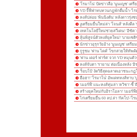
'โรมาโน่' ปัดข่าวลือ 'นูนเญซ' เตรี
VD จี้ฟีฟ่าทบทวนกฎพักดื่มน้ำ-'
หงส์ปล่อย 'พินนิงตัน' หลังดาวรุ่ง
งูเตรียมยื่นใหม่ล่า 'โจนส์' หลังดีล
เทคโนโลยีใหม่ช่วยสวีเดน! 'อิซัค'
ลุ้นพิสูจน์ตัวหงส์ยุคใหม่! 'บายเ
นักข่าวอุรุกวัยอ้าง 'นูนเญซ' เตรี
กูรูชม 'ฟาน ไดค์' โขกสวยให้ทัพ
'ฟาน เดอร์ ฟาร์ต' จวก VD หมุนตัว
หงส์จับตา 'รายาน' ต่อเนื่องหลัง '
'ร็อบโบ้' งัดวิธีสุดฉลาดเอาชนะก
ฮือฮา! 'โรมาโน่่' อัพเดทหงส์ทาบ '
'เมอร์ฟี่' แนะหงส์ทุ่มล่า 'ควิชา'-ชี้
สร้างยุคใหม่กับอิราโอลา! 'เมอร์ฟี
ไก่เตรียมยื่น 60 ลป.ล่า 'กัคโป'-'