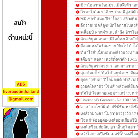
'อิราโอลา' พร้อมประเมินฝีเท้า 'เอลเ
'โรมาโน' เผย 'เคียซา' ขอพิสูจน์ตัวเ
'ชมิเซอร์' แนะ 'อิราโอลา' สร้างทีม
อีกราย! 'อัคลิอูช' ปัดโอกาสไปหงส
'คล็อปป์' ฝากคำแนะนำถึง 'อิราโอล
ลิเวอร์พูลถอนล่า 'ดิโอม็องเด้' หล
สื่อเผยหงส์พร้อมขาย 'กัคโป' ถ้าไ
'กิมาไรส์' เนื้อหอมหงส์ร่วมวงทาบท
'เคียซา' ส่อลา! หงส์ตั้งค่าตัว 10
ลิเวอร์พูลร่วมวงล่า 'เอล มาลา' หา
สุดเข้มแข็ง! 'กัคโป' อยู่ช่วยชาติต่
ชุดขาวจับตา 'ดิโอม็องเด้' ทำลิเวอ
งูถอดใจล่าตัว 'โจนส์' หลังหงส์ยื
'กัคโป' ใจสลายเจอข่าวเศร้าระหว
Liverpool's Greatest - No.100 : 'อเ
'อาเบ' จ่อโชว์ฝีเท้าปรีซีซั่น-หงส์เช
หงส์ร่วมวงล่า 'โมรา' ดาวรุ่งวัย 1
'โจนส์' จ่ออยู่ต่อ-หงส์ยอมเสียฟรีป
หงส์เตรียมต่อสัญญา 'เอ็นกูโมฮา' ก
หวังโอกาสเปิดซัมเมอร์นี้! หงส์รื้อ