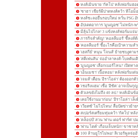
หงส์เมินขาย 'กัคโป' หลังฟอร์ม
'ซาฮา' เชียร์ผีปาดหงส์คว้า 'ดิโอม็อ
หงส์ชะลอยื่นรอบใหม่ หวั่น PSG อั
อัปเดตอาการ 'มูนญอซ' ไม่หนัก-
มีลุ้นไปไกล! 3 แข้งหงส์ฟอร์มแจ่
ภารกิจสำคัญ! 'คอลลีมอร์' ชี้หงส์
'คอลลีมอร์' ชี้อะไรคือเป้าความสำเร
'เฮสกีย์' หนุน 'โจนส์' ย้ายซบงูตาม
'สตีเฟนสัน' จ่ออำลาหงส์-โบลตันเ
'มูนญอซ' เลือกเบอร์ไหน? เปิดทางเล
'เอ็นเมชา' เนื้อหอม! หลังฟอร์มเด
'เจมส์' เตือน 'อิราโอล่า' ต้องออกตั
'เชอริงแฮม' เชื่อ 'อิซัค' อาจเป็นก
ตัวเลขยังไม่ถึง 40 ลป.! หงส์เมินข้
เคยใช้งานมาก่อน! 'อิราโอล่า' เล็งด
'เวียตซ์' ไม่ไปไหน! สื่อปัดข่าวย้
สเปอร์สเตรียมทุ่มคว้า 'กัคโป' ห
789club
sunwin
'คล็อปป์' สวน 'ฟาน เดอร์ ฟาร์ต' ป
'ฟาน ไดค์' เกือบเจ็บหนัก! ขาชา
100 ล้านยูโรไม่พอ! ลิเวอร์พูลจ่ออั